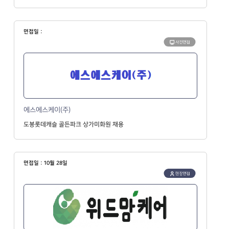
면접일 :
사전면접
에스에스케이(주)
도봉롯데캐슬 골든파크 상가미화원 채용
면접일 : 10월 28일
현장면접