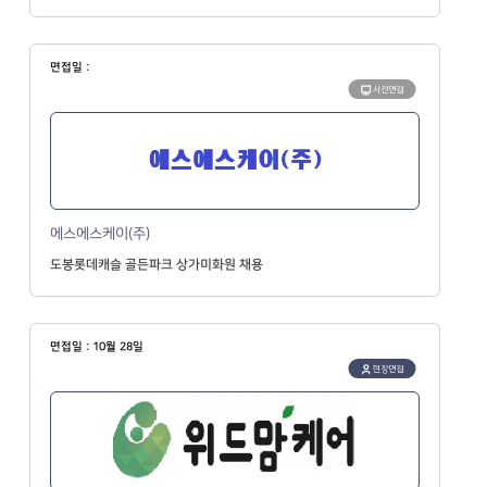
면접일 :
사전면접
에스에스케이(주)
도봉롯데캐슬 골든파크 상가미화원 채용
면접일 : 10월 28일
현장면접